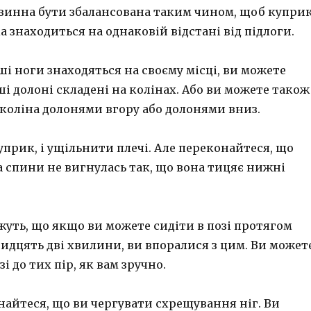
винна бути збалансована таким чином, щоб купри
ка знаходиться на однаковій відстані від підлоги.
ші ноги знаходяться на своєму місці, ви можете
і долоні складені на колінах. Або ви можете також
 коліна долонями вгору або долонями вниз.
прик, і ущільнити плечі. Але переконайтеся, що
 спини не вигнулась так, що вона тицяє нижні
ажуть, що якщо ви можете сидіти в позі протягом
ридцять дві хвилини, ви впоралися з цим. Ви может
зі до тих пір, як вам зручно.
найтеся, що ви чергувати схрещування ніг. Ви