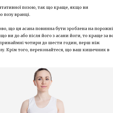
итативної позою, так що краще, якщо ви
 позу вранці.
ово, що ця асана повинна бути зроблена на порожн
що ви до або після його з асани йоги, то краще за в
, принаймні чотири до шести годин, перш ніж
ну. Крім того, переконайтеся, що ваш кишечник в