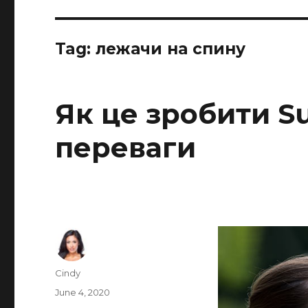
Tag:
лежачи на спину
Як це зробити Su
переваги
Author
Cindy
Posted
June 4, 2020
on