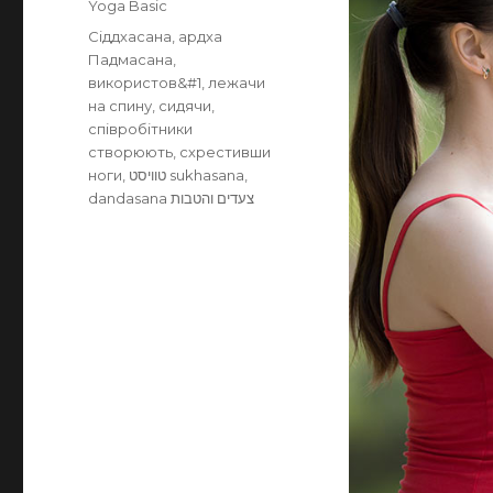
Categories
Yoga Basic
Tags
Сіддхасана
,
ардха
Падмасана
,
використов&#1
,
лежачи
на спину
,
сидячи
,
співробітники
створюють
,
схрестивши
ноги
,
טוויסט sukhasana
,
dandasana צעדים והטבות