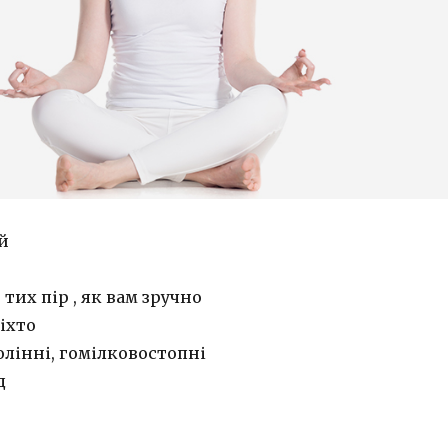
й
 тих пір , як вам зручно
іхто
лінні, гомілковостопні
д