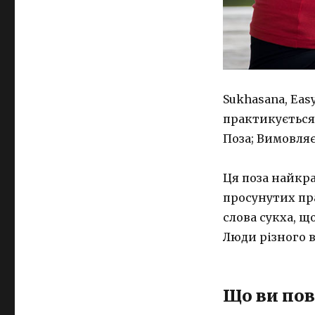
Sukhasana, Eas
практикується в
Поза; Вимовляє
Ця поза найкра
просунутих пр
слова сукха, щ
Люди різного в
Що ви пов