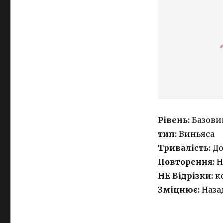
Рівень:
Базови
тип:
Виньяса
Тривалість:
До
Повторення:
Н
НЕ Відрізки:
ко
Зміцнює:
Наза