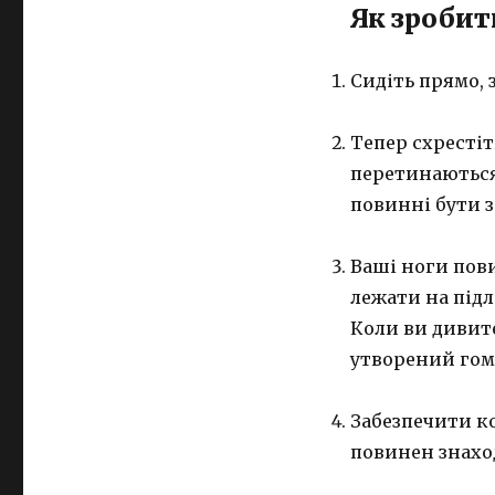
Як зробит
Сидіть прямо, 
Тепер схрестіт
перетинаються,
повинні бути з
Ваші ноги пови
лежати на підл
Коли ви дивит
утворений гомі
Забезпечити к
повинен знахо