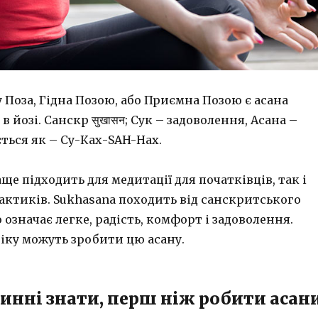
y Поза, Гідна Позою, або Приємна Позою є асана
 йозі. Санскр सुखासन; Сук – задоволення, Асана –
ться як – Су-Ках-SAH-Нах.
ще підходить для медитації для початківців, так і
актиків. Sukhasana походить від санскритського
о означає легке, радість, комфорт і задоволення.
іку можуть зробити цю асану.
инні знати, перш ніж робити асан