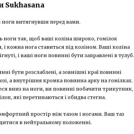
и Sukhasana
з ноги витягнувши перед вами.
ь ноги так, щоб ваші коліна широко, гомілок
 і кожна нога ставиться під коліном. Ваші коліна
ігнуті, і ваші ноги повинні бути заправлені в тулуб.
нні бути розслаблені, а зовнішні краї повинні
озі, а внутрішня кромка повинна арку на гомілках.
еся вниз на ноги, ви повинні побачити трикутник,
лок, які перетинаються і обидва стегна.
омфортний простір між тазом і ногами. Ваш таз
дитися в нейтральному положенні.