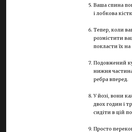
Ваша спина по
і лобкова кіст
Тепер, коли ва
розмістити ваш
покласти їх на
Подовжений ку
нижня частина
ребра вперед.
У йозі, вони к
двох годин і т
сидіти в цій по
Просто переко