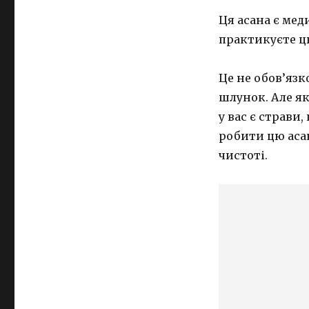
Ця асана є мед
практикуєте цю
Це не обов’язк
шлунок. Але як
у вас є страви
робити цю аса
чистоті.