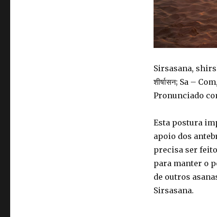
Sirsasana, shir
शीर्षासन; Sa – C
Pronunciado co
Esta postura im
apoio dos antebr
precisa ser feit
para manter o pe
de outros asanas
Sirsasana.