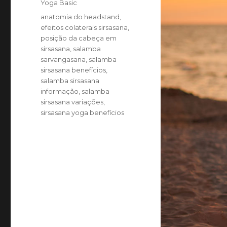
Categories
Yoga Basic
Tags
anatomia do headstand
,
efeitos colaterais sirsasana
,
posição da cabeça em
sirsasana
,
salamba
sarvangasana
,
salamba
sirsasana benefícios
,
salamba sirsasana
informação
,
salamba
sirsasana variações
,
sirsasana yoga benefícios