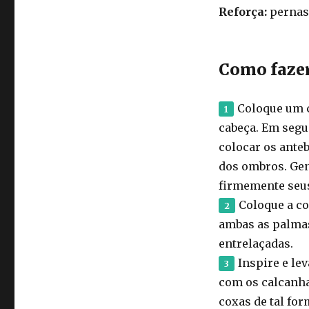
Reforça:
pernas,
Como fazer
Coloque um c
cabeça. Em segui
colocar os anteb
dos ombros. Gen
firmemente seus
Coloque a co
ambas as palmas
entrelaçadas.
Inspire e le
com os calcanha
coxas de tal fo