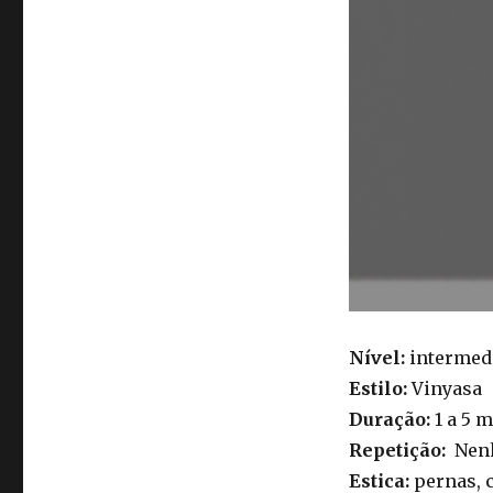
Nível:
intermedi
Estilo:
Vinyasa
Duração:
1 a 5 
Repetição:
Nen
Estica:
pernas, 