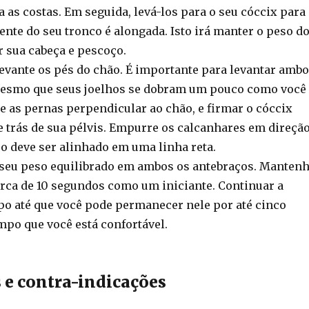
 as costas. Em seguida, levá-los para o seu cóccix para
rente do seu tronco é alongada. Isto irá manter o peso d
r sua cabeça e pescoço.
levante os pés do chão. É importante para levantar amb
mesmo que seus joelhos se dobram um pouco como você
e as pernas perpendicular ao chão, e firmar o cóccix
e trás de sua pélvis. Empurre os calcanhares em direçã
po deve ser alinhado em uma linha reta.
seu peso equilibrado em ambos os antebraços. Manten
erca de 10 segundos como um iniciante. Continuar a
o até que você pode permanecer nele por até cinco
mpo que você está confortável.
 e contra-indicações