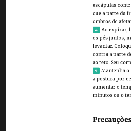
escápulas contra
que a parte da f
ombros de afeta
Ao expirar, 
os pés juntos, 
levantar. Coloqu
contra a parte d
ao teto. Seu cor
Mantenha o 
a postura por c
aumentar o temp
minutos ou o te
Precauções