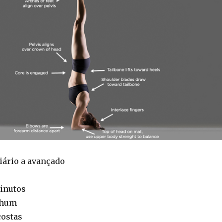
ário a avançado
minutos
hum
costas