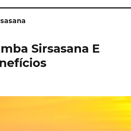
rsasana
amba Sirsasana E
nefícios