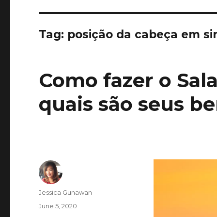
Tag:
posição da cabeça em si
Como fazer o Sal
quais são seus be
Author
Jessica Gunawan
Posted
June 5, 2020
on