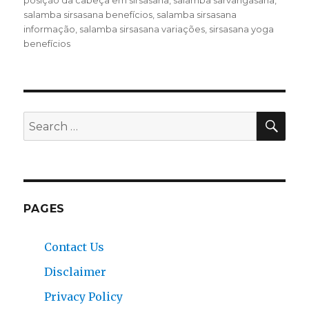
posição da cabeça em sirsasana
,
salamba sarvangasana
,
salamba sirsasana benefícios
,
salamba sirsasana
informação
,
salamba sirsasana variações
,
sirsasana yoga
benefícios
SEA
Search
for:
PAGES
Contact Us
Disclaimer
Privacy Policy