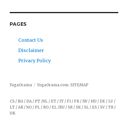
PAGES
Contact Us
Disclaimer
Privacy Policy
YogaOrama
YogaOrama.com
.
SITEMAP
CS
/
BG
/
DA
/
PT
/
NL
/
ET
/
IT
/
FI
/
FR
/
IW
/
HU
/
DE
/
LV
/
LT
/
AR
/
NO
/
PL
/
RO
/
EL
/
RU
/
SR
/
SK
/
SL
/
ES
/
SV
/
TR
/
UK