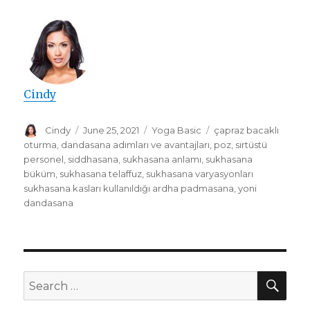
Cindy
Author
Posted
Categories
Tags
Cindy
June 25, 2021
Yoga Basic
çapraz bacaklı
on
oturma
,
dandasana adımları ve avantajları
,
poz
,
sırtüstü
personel
,
siddhasana
,
sukhasana anlamı
,
sukhasana
büküm
,
sukhasana telaffuz
,
sukhasana varyasyonları
sukhasana kasları kullanıldığı ardha padmasana
,
yoni
dandasana
SEA
Search
for: