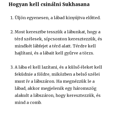
Hogyan kell csinálni Sukhasana
Üljön egyenesen, a lábad kinyújtva előtted.
Most keresztbe tesszük a lábunkat, hogy a
térd szélesek, sípcsonton keresztezzük, és
mindkét lábfejet a térd alatt. Térdre kell
hajlítani, és a lábait kell gyűrve a törzs.
A lába el kell lazítani, és a külső éleket kell
feküdnie a földre, miközben a belső szélei
must ív a lábszáron. Ha megnézzük le a
lábad, akkor megjelenik egy háromszög
alakult a lábszáron, hogy keresztezzük, és
mind a comb.