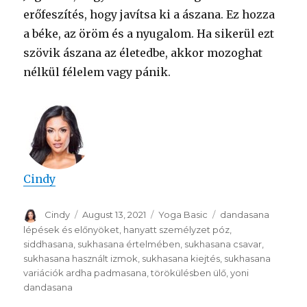
erőfeszítés, hogy javítsa ki a ászana. Ez hozza
a béke, az öröm és a nyugalom. Ha sikerül ezt
szövik ászana az életedbe, akkor mozoghat
nélkül félelem vagy pánik.
Cindy
Author
Posted
Categories
Tags
Cindy
August 13, 2021
Yoga Basic
dandasana
on
lépések és előnyöket
,
hanyatt személyzet póz
,
siddhasana
,
sukhasana értelmében
,
sukhasana csavar
,
sukhasana használt izmok
,
sukhasana kiejtés
,
sukhasana
variációk ardha padmasana
,
törökülésben ülő
,
yoni
dandasana