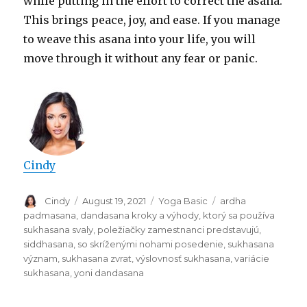
while putting in the effort to correct the asana.
This brings peace, joy, and ease. If you manage
to weave this asana into your life, you will
move through it without any fear or panic.
Cindy
Author
Posted
Categories
Tags
Cindy
August 19, 2021
Yoga Basic
ardha
on
padmasana
,
dandasana kroky a výhody
,
ktorý sa používa
sukhasana svaly
,
poležiačky zamestnanci predstavujú
,
siddhasana
,
so skríženými nohami posedenie
,
sukhasana
význam
,
sukhasana zvrat
,
výslovnosť sukhasana
,
variácie
sukhasana
,
yoni dandasana