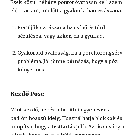
Ezek közül néhány pontot óvatosan kell szem
előtt tartani, mielőtt a gyakorlatban ez ászana.
Kerüljük ezt ászana ha csípő és térd
sérülések, vagy akkor, ha a gyulladt.
Gyakorold óvatosság, ha a porckorongsérv
probléma. Jól jönne párnázás, hogy a póz
kényelmes.
Kezdő Pose
Mint kezdő, nehéz lehet ülni egyenesen a
padlón hosszú ideig. Használhatja blokkok és
tompítva, hogy a testtartás jobb. Azt is sovány a