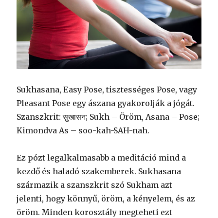
Sukhasana, Easy Pose, tisztességes Pose, vagy
Pleasant Pose egy ászana gyakorolják a jógát.
Szanszkrit: सुखासन; Sukh – Öröm, Asana – Pose;
Kimondva As – soo-kah-SAH-nah.
Ez pózt legalkalmasabb a meditáció mind a
kezdő és haladó szakemberek. Sukhasana
származik a szanszkrit szó Sukham azt
jelenti, hogy könnyű, öröm, a kényelem, és az
öröm. Minden korosztály megteheti ezt