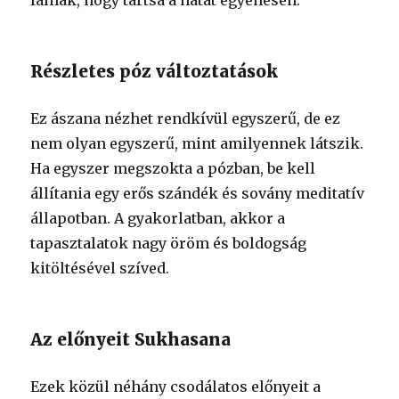
falnak, hogy tartsa a hátát egyenesen.
Részletes póz változtatások
Ez ászana nézhet rendkívül egyszerű, de ez
nem olyan egyszerű, mint amilyennek látszik.
Ha egyszer megszokta a pózban, be kell
állítania egy erős szándék és sovány meditatív
állapotban. A gyakorlatban, akkor a
tapasztalatok nagy öröm és boldogság
kitöltésével szíved.
Az előnyeit Sukhasana
Ezek közül néhány csodálatos előnyeit a