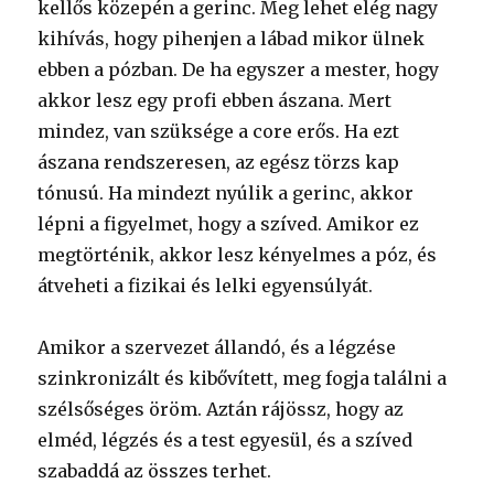
kellős közepén a gerinc. Meg lehet elég nagy
kihívás, hogy pihenjen a lábad mikor ülnek
ebben a pózban. De ha egyszer a mester, hogy
akkor lesz egy profi ebben ászana. Mert
mindez, van szüksége a core erős. Ha ezt
ászana rendszeresen, az egész törzs kap
tónusú. Ha mindezt nyúlik a gerinc, akkor
lépni a figyelmet, hogy a szíved. Amikor ez
megtörténik, akkor lesz kényelmes a póz, és
átveheti a fizikai és lelki egyensúlyát.
Amikor a szervezet állandó, és a légzése
szinkronizált és kibővített, meg fogja találni a
szélsőséges öröm. Aztán rájössz, hogy az
elméd, légzés és a test egyesül, és a szíved
szabaddá az összes terhet.