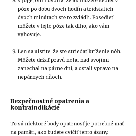
V joge, oni hovoria, že ak môžete sedieť v
póze po dobu dvoch hodín a tridsiatich
dvoch minútach ste to zvládli. Posedieť
môžete v tejto póze tak dlho, ako vám
vyhovuje.
Len sa uistite, že ste striedať kríženie nôh.
Môžete držať pravú nohu nad svojimi
zanechal na párne dni, a ostali vpravo na
nepárnych dňoch.
Bezpečnostné opatrenia a
kontraindikácie
To sú niektoré body opatrnosť je potrebné mať
na pamäti, ako budete cvičiť tento ásany.