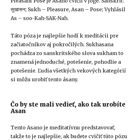
Pleasant Pose je Asano cvičil v joge. Sanskrit:
सुखासन; Sukh – Pleasure, Asan – Pose; Vyhlásil
As – soo-Kah-SAK-Nah.
Táto póza je najlepšie hodí k meditácii pre
začiatočníkov aj pokročilých. Sukhasana
pochádza zo sanskritského slova sukham to
znamená jednoduché, potešenie, pohodlie a
potešenie. Ľudia všetkých vekových kategórií
si môžu urobiť tento ásany.
Čo by ste mali vedieť, ako tak urobíte
Asan
Tento Asano je meditatívnu predstavovať,
takže to je najlepšie, ak budete cvičiť túto pózu