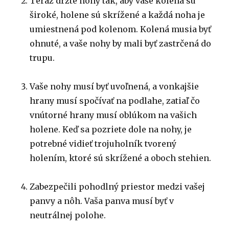
Teraz držte nohy tak, aby vaše kolená sú
široké, holene sú skrížené a každá noha je
umiestnená pod kolenom. Kolená musia byť
ohnuté, a vaše nohy by mali byť zastrčená do
trupu.
Vaše nohy musí byť uvoľnená, a vonkajšie
hrany musí spočívať na podlahe, zatiaľ čo
vnútorné hrany musí oblúkom na vašich
holene. Keď sa pozriete dole na nohy, je
potrebné vidieť trojuholník tvorený
holením, ktoré sú skrížené a oboch stehien.
Zabezpečili pohodlný priestor medzi vašej
panvy a nôh. Vaša panva musí byť v
neutrálnej polohe.