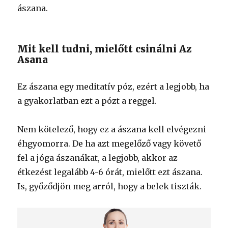
ászana.
Mit kell tudni, mielőtt csinálni Az
Asana
Ez ászana egy meditatív póz, ezért a legjobb, ha
a gyakorlatban ezt a pózt a reggel.
Nem kötelező, hogy ez a ászana kell elvégezni
éhgyomorra. De ha azt megelőző vagy követő
fel a jóga ászanákat, a legjobb, akkor az
étkezést legalább 4-6 órát, mielőtt ezt ászana.
Is, győződjön meg arról, hogy a belek tiszták.