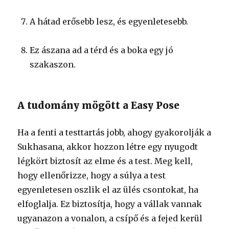
A hátad erősebb lesz, és egyenletesebb.
Ez ászana ad a térd és a boka egy jó
szakaszon.
A tudomány mögött a Easy Pose
Ha a fenti a testtartás jobb, ahogy gyakorolják a
Sukhasana, akkor hozzon létre egy nyugodt
légkört biztosít az elme és a test. Meg kell,
hogy ellenőrizze, hogy a súlya a test
egyenletesen oszlik el az ülés csontokat, ha
elfoglalja. Ez biztosítja, hogy a vállak vannak
ugyanazon a vonalon, a csípő és a fejed kerül