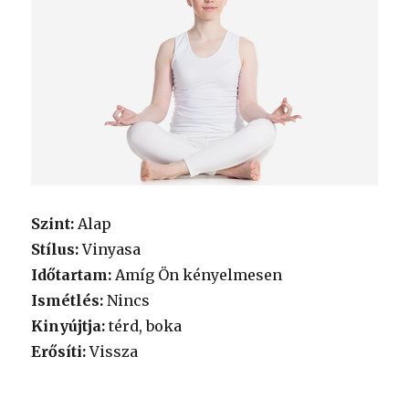
Szint:
Alap
Stílus:
Vinyasa
Időtartam:
Amíg Ön kényelmesen
Ismétlés:
Nincs
Kinyújtja:
térd, boka
Erősíti:
Vissza