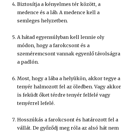
Biztosítja a kényelmes tér között, a
medence és a láb. A medence kell a
semleges helyzetben.
A hátad egyensúlyban kell lennie oly
módon, hogy a farokcsont és a
szeméremcsont vannak egyenlő távolságra
a padlón.
Most, hogy a lába a helyükön, akkor tegye a
tenyér halmozott fel az öledben. Vagy akkor
is feküdt őket térdre tenyér felfelé vagy
tenyérrel lefelé.
Hosszúkás a farokcsont és határozott fel a
vállát. De győződj meg róla az alsó hát nem