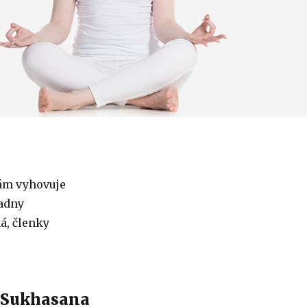
m vyhovuje
adny
á, členky
 Sukhasana