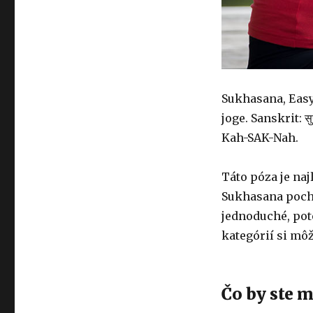
Sukhasana, Easy 
joge. Sanskrit: 
Kah-SAK-Nah.
Táto póza je naj
Sukhasana poch
jednoduché, pot
kategórií si môž
Čo by ste m