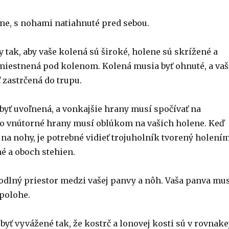
ne, s nohami natiahnuté pred sebou.
 tak, aby vaše kolená sú široké, holene sú skrížené a
miestnená pod kolenom. Kolená musia byť ohnuté, a vaš
 zastrčená do trupu.
byť uvoľnená, a vonkajšie hrany musí spočívať na
 čo vnútorné hrany musí oblúkom na vašich holene. Keď
 na nohy, je potrebné vidieť trojuholník tvorený holením
é a oboch stehien.
odlný priestor medzi vašej panvy a nôh. Vaša panva mu
 polohe.
byť vyvážené tak, že kostrč a lonovej kosti sú v rovnake