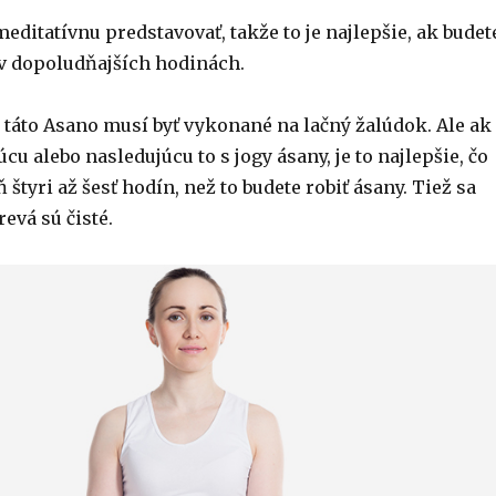
editatívnu predstavovať, takže to je najlepšie, ak budet
 v dopoludňajších hodinách.
y táto Asano musí byť vykonané na lačný žalúdok. Ale ak
cu alebo nasledujúcu to s jogy ásany, je to najlepšie, čo
 štyri až šesť hodín, než to budete robiť ásany. Tiež sa
revá sú čisté.