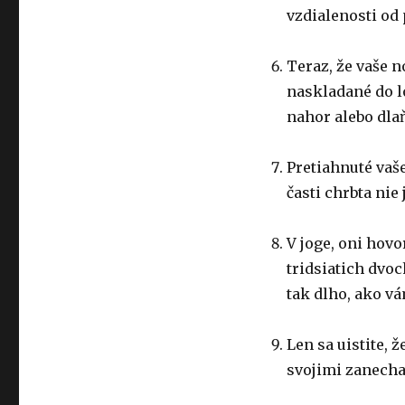
vzdialenosti od 
Teraz, že vaše 
naskladané do l
nahor alebo dla
Pretiahnuté vaše
časti chrbta nie
V joge, oni hovo
tridsiatich dvoc
tak dlho, ako v
Len sa uistite, 
svojimi zanecha