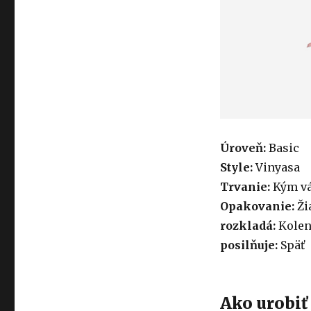
Úroveň:
Basic
Style:
Vinyasa
Trvanie:
Kým vá
Opakovanie:
Ži
rozkladá:
Kolen
posilňuje:
Späť
Ako urobiť