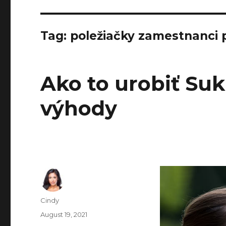
Tag:
poležiačky zamestnanci 
Ako to urobiť Suk
výhody
Author
Cindy
Posted
August 19, 2021
on