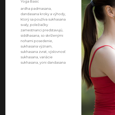
Categories
Yoga Basic
Tags
ardha padmasana
,
dandasana kroky a výhody
,
ktorý sa používa sukhasana
svaly
,
poležiačky
zamestnanci predstavujú
,
siddhasana
,
so skríženými
nohami posedenie
,
sukhasana význam
,
sukhasana zvrat
,
výslovnosť
sukhasana
,
variácie
sukhasana
,
yoni dandasana