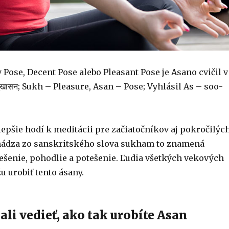
Pose, Decent Pose alebo Pleasant Pose je Asano cvičil v
सुखासन; Sukh – Pleasure, Asan – Pose; Vyhlásil As – soo-
lepšie hodí k meditácii pre začiatočníkov aj pokročilých
ádza zo sanskritského slova sukham to znamená
ešenie, pohodlie a potešenie. Ľudia všetkých vekových
u urobiť tento ásany.
ali vedieť, ako tak urobíte Asan