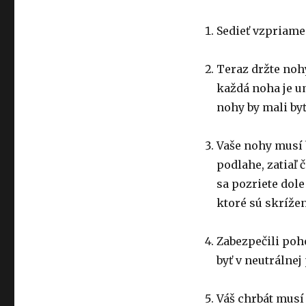
Sedieť vzpriame
Teraz držte nohy
každá noha je u
nohy by mali byť
Vaše nohy musí 
podlahe, zatiaľ
sa pozriete dole
ktoré sú skrížen
Zabezpečili poh
byť v neutrálnej
Váš chrbát musí 