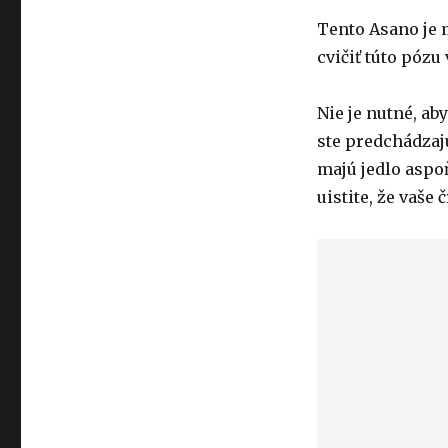
Tento Asano je m
cvičiť túto pózu
Nie je nutné, ab
ste predchádzajú
majú jedlo aspoň
uistite, že vaše č