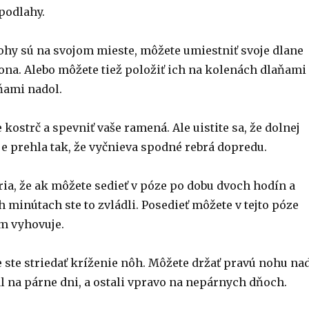
podlahy.
nohy sú na svojom mieste, môžete umiestniť svoje dlane
ona. Alebo môžete tiež položiť ich na kolenách dlaňami
ňami nadol.
 kostrč a spevniť vaše ramená. Ale uistite sa, že dolnej
 je prehla tak, že vyčnieva spodné rebrá dopredu.
ria, že ak môžete sedieť v póze po dobu dvoch hodín a
h minútach ste to zvládli. Posedieť môžete v tejto póze
ám vyhovuje.
že ste striedať kríženie nôh. Môžete držať pravú nohu na
l na párne dni, a ostali vpravo na nepárnych dňoch.