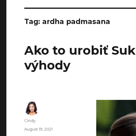
Tag:
ardha padmasana
Ako to urobiť Suk
výhody
Author
Cindy
Posted
August 19, 2021
on