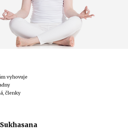
m vyhovuje
adny
á, členky
 Sukhasana