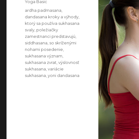
Categories
Yoga Basic
Tags
ardha padmasana
,
dandasana kroky a výhody
,
ktorý sa používa sukhasana
svaly
,
poležiačky
zamestnanci predstavujú
,
siddhasana
,
so skríženými
nohami posedenie
,
sukhasana význam
,
sukhasana zvrat
,
výslovnosť
sukhasana
,
variácie
sukhasana
,
yoni dandasana