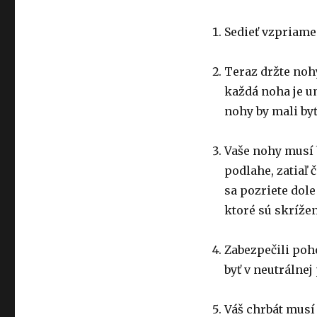
Sedieť vzpriame
Teraz držte nohy
každá noha je u
nohy by mali byť
Vaše nohy musí 
podlahe, zatiaľ
sa pozriete dole
ktoré sú skrížen
Zabezpečili poh
byť v neutrálnej
Váš chrbát musí 