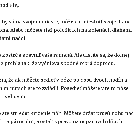
podlahy.
nohy sú na svojom mieste, môžete umiestniť svoje dlane
ona. Alebo môžete tiež položiť ich na kolenách dlaňami
ňami nadol.
 kostrč a spevniť vaše ramená. Ale uistite sa, že dolnej
 je prehla tak, že vyčnieva spodné rebrá dopredu.
ria, že ak môžete sedieť v póze po dobu dvoch hodín a
h minútach ste to zvládli. Posedieť môžete v tejto póze
ám vyhovuje.
že ste striedať kríženie nôh. Môžete držať pravú nohu na
l na párne dni, a ostali vpravo na nepárnych dňoch.