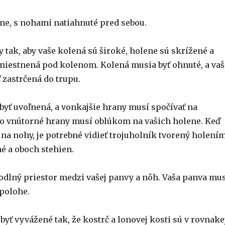
ne, s nohami natiahnuté pred sebou.
 tak, aby vaše kolená sú široké, holene sú skrížené a
miestnená pod kolenom. Kolená musia byť ohnuté, a vaš
 zastrčená do trupu.
byť uvoľnená, a vonkajšie hrany musí spočívať na
 čo vnútorné hrany musí oblúkom na vašich holene. Keď
 na nohy, je potrebné vidieť trojuholník tvorený holením
é a oboch stehien.
odlný priestor medzi vašej panvy a nôh. Vaša panva mu
 polohe.
byť vyvážené tak, že kostrč a lonovej kosti sú v rovnake