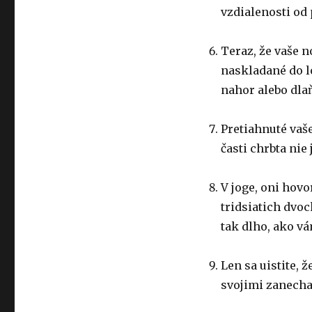
vzdialenosti od 
Teraz, že vaše 
naskladané do l
nahor alebo dla
Pretiahnuté vaše
časti chrbta nie
V joge, oni hovo
tridsiatich dvoc
tak dlho, ako v
Len sa uistite, 
svojimi zanecha