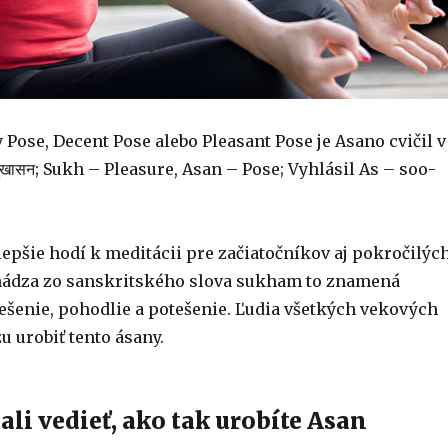
Pose, Decent Pose alebo Pleasant Pose je Asano cvičil v
सुखासन; Sukh – Pleasure, Asan – Pose; Vyhlásil As – soo-
lepšie hodí k meditácii pre začiatočníkov aj pokročilých
ádza zo sanskritského slova sukham to znamená
ešenie, pohodlie a potešenie. Ľudia všetkých vekových
u urobiť tento ásany.
ali vedieť, ako tak urobíte Asan