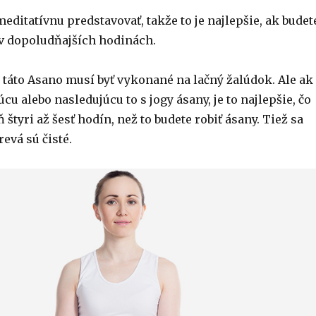
editatívnu predstavovať, takže to je najlepšie, ak budet
 v dopoludňajších hodinách.
y táto Asano musí byť vykonané na lačný žalúdok. Ale ak
cu alebo nasledujúcu to s jogy ásany, je to najlepšie, čo
 štyri až šesť hodín, než to budete robiť ásany. Tiež sa
revá sú čisté.