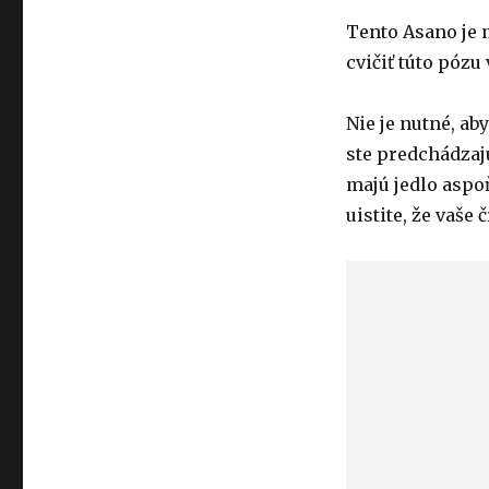
Tento Asano je m
cvičiť túto pózu
Nie je nutné, ab
ste predchádzajú
majú jedlo aspoň
uistite, že vaše č