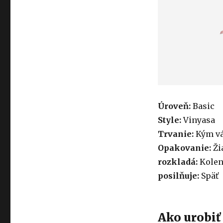
Úroveň:
Basic
Style:
Vinyasa
Trvanie:
Kým vá
Opakovanie:
Ži
rozkladá:
Kolen
posilňuje:
Späť
Ako urobiť