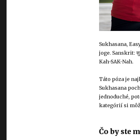
Sukhasana, Easy 
joge. Sanskrit: 
Kah-SAK-Nah.
Táto póza je naj
Sukhasana poch
jednoduché, pot
kategórií si môž
Čo by ste m