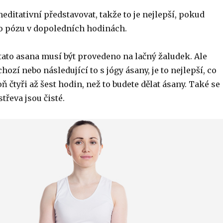
editativní představovat, takže to je nejlepší, pokud
uto pózu v dopoledních hodinách.
tato asana musí být provedeno na lačný žaludek. Ale
hozí nebo následující to s jógy ásany, je to nejlepší, co
oň čtyři až šest hodin, než to budete dělat ásany. Také se
střeva jsou čisté.