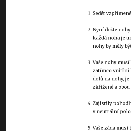
Sedět vzpřímeně
Nyní držte nohy 
každá noha je u
nohy by měly být
Vaše nohy musí b
zatímco vnitřní
dolů na nohy, je
zkřížené a obou
Zajistily pohod
v neutrální polo
Vaše záda musí b