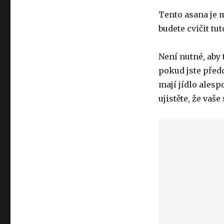
Tento asana je m
budete cvičit t
Není nutné, aby 
pokud jste předc
mají jídlo alesp
ujistěte, že vaše 