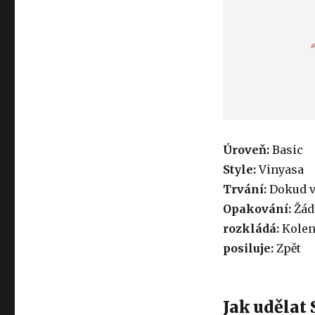
Úroveň:
Basic
Style:
Vinyasa
Trvání:
Dokud v
Opakování:
Žád
rozkládá:
Kolen
posiluje:
Zpět
Jak udělat