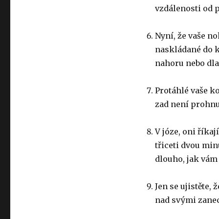
vzdálenosti od 
Nyní, že vaše no
naskládané do k
nahoru nebo dla
Protáhlé vaše ko
zad není prohnu
V józe, oni říka
třiceti dvou min
dlouho, jak vám
Jen se ujistěte,
nad svými zanec