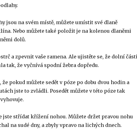
podlahy.
hy jsou na svém místě, můžete umístit své dlaně
lína. Nebo můžete také položit je na kolenou dlaněmi
němi dolů.
strč a zpevnit vaše ramena. Ale ujistěte se, že dolní část
la tak, že vyčnívá spodní žebra dopředu.
jí, že pokud můžete sedět v póze po dobu dvou hodin a
utách jste to zvládli. Posedět můžete v této póze tak
 vyhovuje.
 že jste střídat křížení nohou. Můžete držet pravou nohu
hal na sudé dny, a zbyly vpravo na lichých dnech.