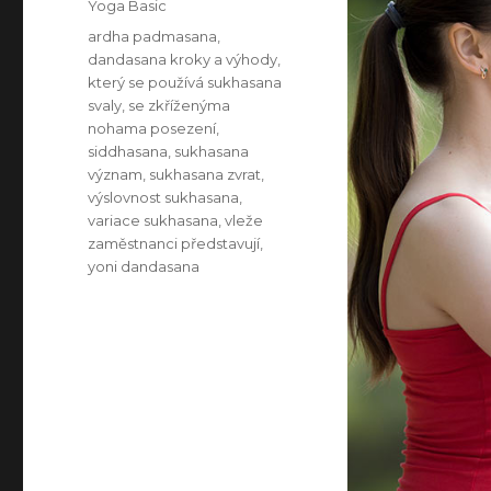
Categories
Yoga Basic
Tags
ardha padmasana
,
dandasana kroky a výhody
,
který se používá sukhasana
svaly
,
se zkříženýma
nohama posezení
,
siddhasana
,
sukhasana
význam
,
sukhasana zvrat
,
výslovnost sukhasana
,
variace sukhasana
,
vleže
zaměstnanci představují
,
yoni dandasana