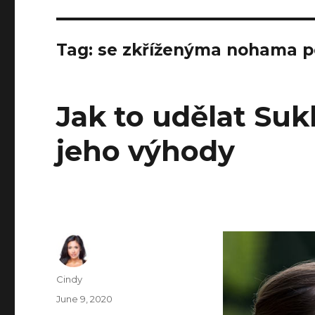
Tag:
se zkříženýma nohama p
Jak to udělat Suk
jeho výhody
Author
Cindy
Posted
June 9, 2020
on