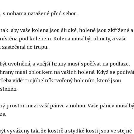
, s nohama natažené před sebou.
tak, aby vaše kolena jsou široké, holeně jsou zkřížené a
místěna pod kolenem. Kolena musí být ohnuty, a vaše
 zastrčená do trupu.
ýt uvolněná, a vnější hrany musí spočívat na podlaze,
 hrany musí obloukem na vašich holeně. Když se podívá
 třeba vidět trojúhelník tvořený holením, které jsou
 stehen.
lný prostor mezi vaší pánve a nohou. Vaše pánev musí bý
ze.
ýt vyváženy tak, že kostrč a stydké kosti jsou ve stejné