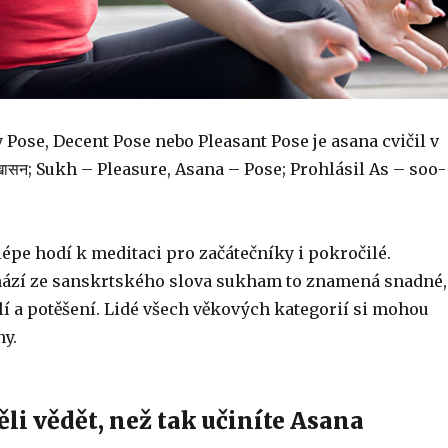
Pose, Decent Pose nebo Pleasant Pose je asana cvičil v
ुखासन; Sukh – Pleasure, Asana – Pose; Prohlásil As – soo-
lépe hodí k meditaci pro začátečníky i pokročilé.
ází ze sanskrtského slova sukham to znamená snadné,
lí a potěšení. Lidé všech věkových kategorií si mohou
ny.
li vědět, než tak učiníte Asana