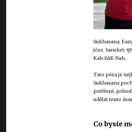
Sukhasana, Easy 
józe. Sanskrt: स
Kah-SAK-Nah.
Tato póza je nej
Sukhasana poch
potěšení, pohod
udělat tento ása
Co byste mě