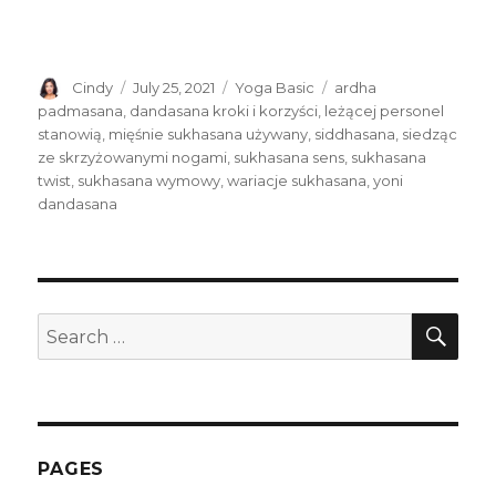
Author
Posted
Categories
Tags
Cindy
July 25, 2021
Yoga Basic
ardha
on
padmasana
,
dandasana kroki i korzyści
,
leżącej personel
stanowią
,
mięśnie sukhasana używany
,
siddhasana
,
siedząc
ze skrzyżowanymi nogami
,
sukhasana sens
,
sukhasana
twist
,
sukhasana wymowy
,
wariacje sukhasana
,
yoni
dandasana
SEA
Search
for:
PAGES