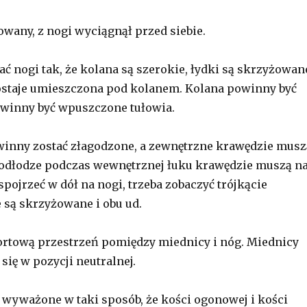
wany, z nogi wyciągnął przed siebie.
ć nogi tak, że kolana są szerokie, łydki są skrzyżowan
ostaje umieszczona pod kolanem. Kolana powinny być
powinny być wpuszczone tułowia.
winny zostać złagodzone, a zewnętrzne krawędzie musz
odłodze podczas wewnętrznej łuku krawędzie muszą n
 spojrzeć w dół na nogi, trzeba zobaczyć trójkącie
e są skrzyżowane i obu ud.
rtową przestrzeń pomiędzy miednicy i nóg. Miednicy
się w pozycji neutralnej.
 wyważone w taki sposób, że kości ogonowej i kości