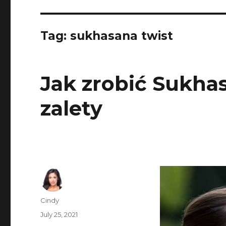
Tag:
sukhasana twist
Jak zrobić Sukhas
zalety
Author
Cindy
Posted
July 25, 2021
on