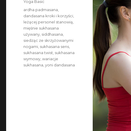
Categories
Yoga Basic
Tags
ardha padmasana
,
dandasana kroki i korzyści
,
leżącej personel stanowią
,
mięśnie sukhasana
używany
,
siddhasana
,
siedząc ze skrzyżowanymi
nogami
,
sukhasana sens
,
sukhasana twist
,
sukhasana
wymowy
,
wariacje
sukhasana
,
yoni dandasana