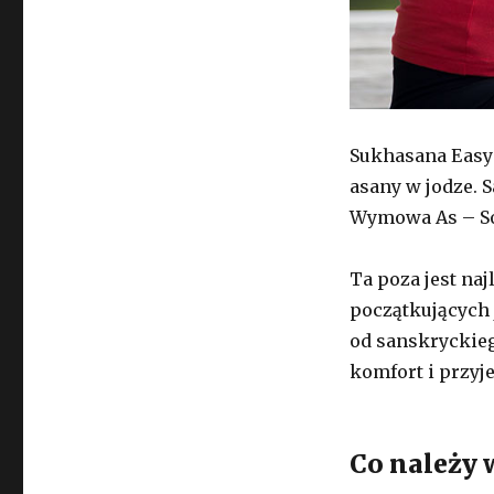
Sukhasana Easy 
asany w jodze. S
Wymowa As – S
Ta poza jest naj
początkujących
od sanskryckieg
komfort i przyj
Co należy 