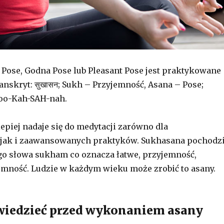
Pose, Godna Pose lub Pleasant Pose jest praktykowane
anskryt: सुखासन; Sukh – Przyjemność, Asana – Pose;
oo-Kah-SAH-nah.
lepiej nadaje się do medytacji zarówno dla
 jak i zaawansowanych praktyków. Sukhasana pochodz
o słowa sukham co oznacza łatwe, przyjemność,
emność. Ludzie w każdym wieku może zrobić to asany.
wiedzieć przed wykonaniem asany