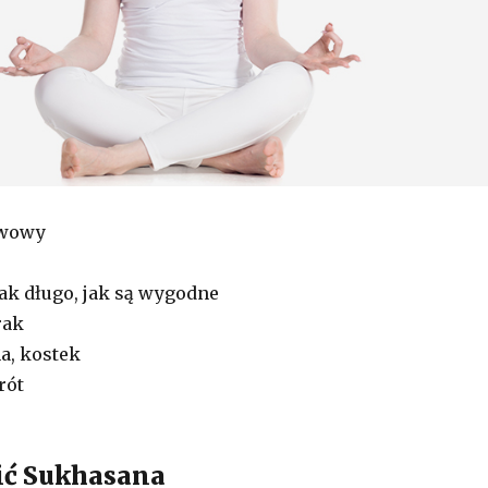
wowy
k długo, jak są wygodne
rak
a, kostek
rót
bić Sukhasana