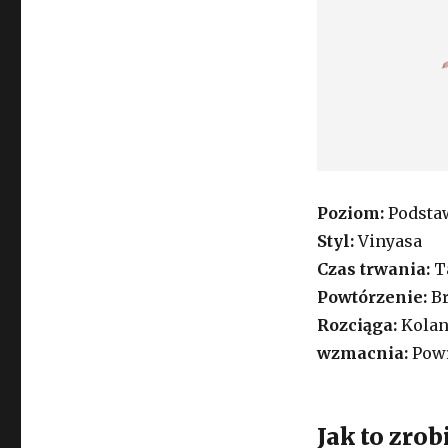
Poziom:
Podsta
Styl:
Vinyasa
Czas trwania:
Ta
Powtórzenie:
B
Rozciąga:
Kolan
wzmacnia:
Pow
Jak to zro