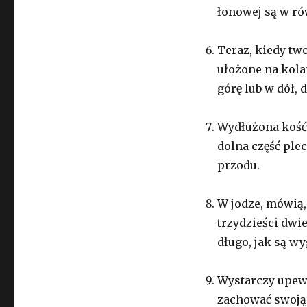
łonowej są w ró
Teraz, kiedy tw
ułożone na kola
górę lub w dół, d
Wydłużona kość 
dolna część ple
przodu.
W jodze, mówią,
trzydzieści dwi
długo, jak są w
Wystarczy upewn
zachować swoją 