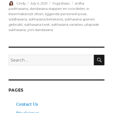
Author
Posted
Categories
Tags
Cindy
July 4, 2021
Yoga Basic
ardha
on
padmasana
,
dandasana stappen en voordelen
,
in
kleermakerszit zitten
,
liggende personeel pose
,
siddhasana
,
sukhasana betekenis
,
sukhasana spieren
gebruikt
,
sukhasana twist
,
sukhasana variaties
,
uitspraak
sukhasana
,
yoni dandasana
SEA
Search
for:
PAGES
Contact Us