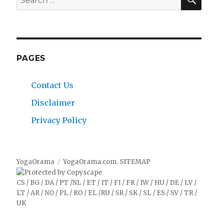
for:
PAGES
Contact Us
Disclaimer
Privacy Policy
YogaOrama
YogaOrama.com
.
SITEMAP
CS
/
BG
/
DA
/
PT
/
NL
/
ET
/
IT
/
FI
/
FR
/
IW
/
HU
/
DE
/
LV
/
LT
/
AR
/
NO
/
PL
/
RO
/
EL
/
RU
/
SR
/
SK
/
SL
/
ES
/
SV
/
TR
/
UK