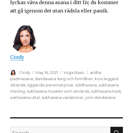
lyckas väva denna asana i ditt liv, du kommer
att gå igenom det utan rädsla eller panik.
Cindy
Author
Posted
Categories
Tags
Cindy
May 16, 2021
Yoga Basic
ardha
on
padmasana
,
dandasana steg och förmåner
,
kors legged
sittande
,
liggande personal pose
,
siddhasana
,
sukhasana
mening
,
sukhasana muskler som används
,
sukhasana twist
,
sukhasana uttal
,
sukhasana variationer
,
yoni dandasana
SEA
Search