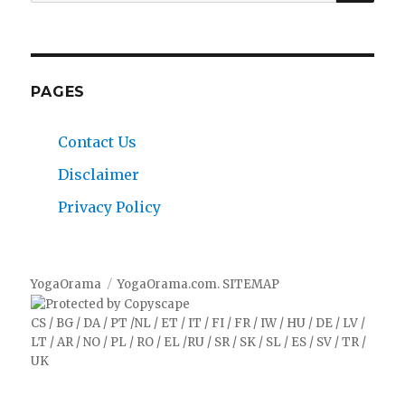
for:
PAGES
Contact Us
Disclaimer
Privacy Policy
YogaOrama
YogaOrama.com
.
SITEMAP
CS
/
BG
/
DA
/
PT
/
NL
/
ET
/
IT
/
FI
/
FR
/
IW
/
HU
/
DE
/
LV
/
LT
/
AR
/
NO
/
PL
/
RO
/
EL
/
RU
/
SR
/
SK
/
SL
/
ES
/
SV
/
TR
/
UK